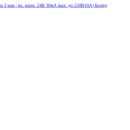
а 2 кан.; вх. напр. 24В 30мА вых. до 220В10А) Болид