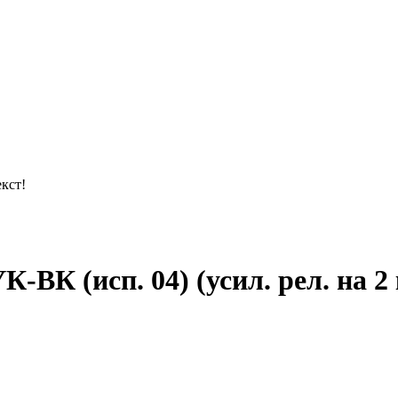
кст!
ВК (исп. 04) (усил. рел. на 2 