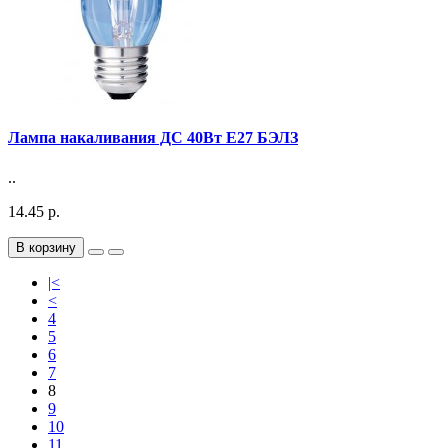
Лампа накаливания ДС 40Вт E27 БЭЛЗ
..
14.45 р.
В корзину
|<
<
4
5
6
7
8
9
10
11