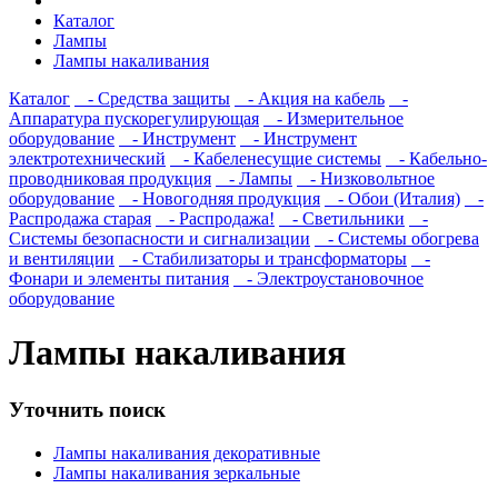
Каталог
Лампы
Лампы накаливания
Каталог
- Cредства защиты
- Акция на кабель
-
Аппаратура пускорегулирующая
- Измерительное
оборудование
- Инструмент
- Инструмент
электротехнический
- Кабеленесущие системы
- Кабельно-
проводниковая продукция
- Лампы
- Низковольтное
оборудование
- Новогодняя продукция
- Обои (Италия)
-
Распродажа старая
- Распродажа!
- Светильники
-
Системы безопасности и сигнализации
- Системы обогрева
и вентиляции
- Стабилизаторы и трансформаторы
-
Фонари и элементы питания
- Электроустановочное
оборудование
Лампы накаливания
Уточнить поиск
Лампы накаливания декоративные
Лампы накаливания зеркальные