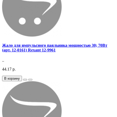
Жало для импульсного паяльника мощностью 30; 70Вт
(арт. 12-0161) Rexant 12-9961
..
44.17 р.
В корзину