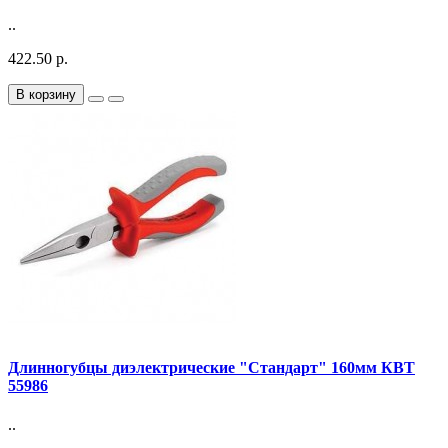
..
422.50 р.
В корзину
Длинногубцы диэлектрические "Стандарт" 160мм КВТ
55986
..