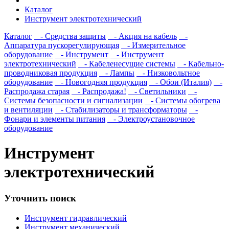
Каталог
Инструмент электротехнический
Каталог
- Cредства защиты
- Акция на кабель
-
Аппаратура пускорегулирующая
- Измерительное
оборудование
- Инструмент
- Инструмент
электротехнический
- Кабеленесущие системы
- Кабельно-
проводниковая продукция
- Лампы
- Низковольтное
оборудование
- Новогодняя продукция
- Обои (Италия)
-
Распродажа старая
- Распродажа!
- Светильники
-
Системы безопасности и сигнализации
- Системы обогрева
и вентиляции
- Стабилизаторы и трансформаторы
-
Фонари и элементы питания
- Электроустановочное
оборудование
Инструмент
электротехнический
Уточнить поиск
Инструмент гидравлический
Инструмент механический