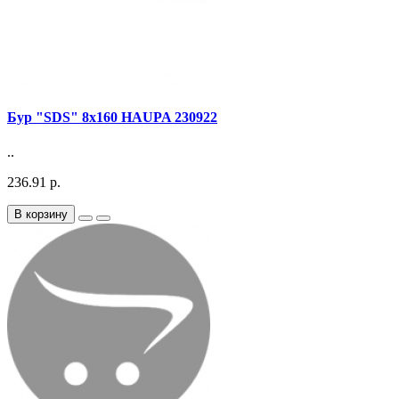
Бур "SDS" 8х160 HAUPA 230922
..
236.91 р.
В корзину