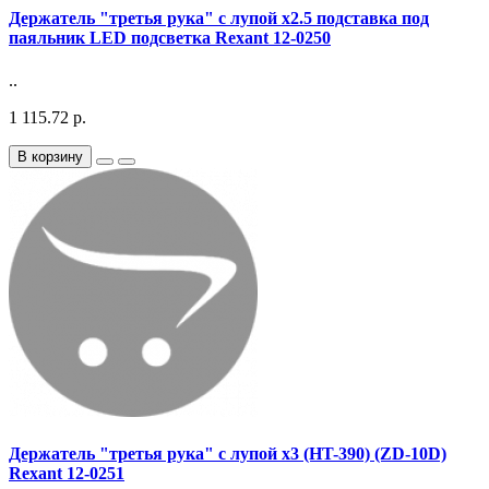
Держатель "третья рука" с лупой х2.5 подставка под
паяльник LED подсветка Rexant 12-0250
..
1 115.72 р.
В корзину
Держатель "третья рука" с лупой х3 (HT-390) (ZD-10D)
Rexant 12-0251