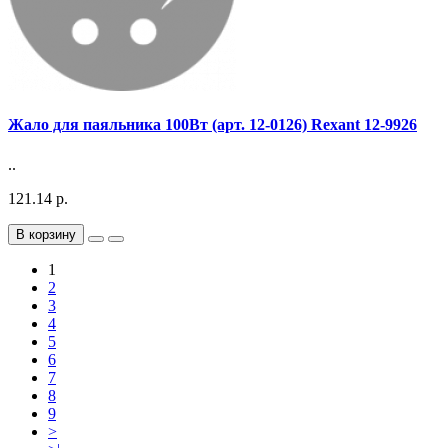
Жало для паяльника 100Вт (арт. 12-0126) Rexant 12-9926
..
121.14 р.
В корзину
1
2
3
4
5
6
7
8
9
>